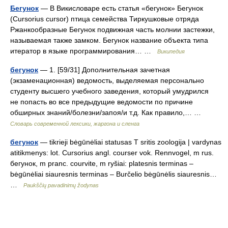
Бегунок
— В Викисловаре есть статья «бегунок» Бегунок
(Cursorius cursor) птица семейства Тиркушковые отряда
Ржанкообразные Бегунок подвижная часть молнии застежки,
называемая также замком. Бегунок название объекта типа
итератор в языке программирования… …
Википедия
бегунок
— 1. [59/31] Дополнительная зачетная
(экзаменационная) ведомость, выделяемая персонально
студенту высшего учебного заведения, который умудрился
не попасть во все предыдущие ведомости по причине
обширных знаний/болезни/запоя/и т.д. Как правило,… …
Cловарь современной лексики, жаргона и сленга
бегунок
— tikrieji bėgūnėliai statusas T sritis zoologija | vardynas
atitikmenys: lot. Cursorius angl. courser vok. Rennvogel, m rus.
бегунок, m pranc. courvite, m ryšiai: platesnis terminas –
bėgūnėliai siauresnis terminas – Burčelio bėgūnėlis siauresnis…
…
Paukščių pavadinimų žodynas