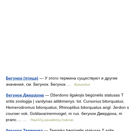
Бегунок (птица)
— У этого термина существуют и другие
значения, см. Бегунок. Бегунок …
Википедия
бегунок Джердона
— Džerdono ilgakojis bėgūnėlis statusas T
sritis zoologija | vardynas atitikmenys: lot. Cursorius bitorquatus;
Hemerodromus bitorquatus; Rhinoptilus bitorquatus angl. Jerdon s
courser vok. Goldavarirennvogel, m rus. бегунок Джердона, m
pranc.… …
Paukščių pavadinimų žodynas
бегунок Темминка
— Teminko bėgūnėlis statusas T sritis