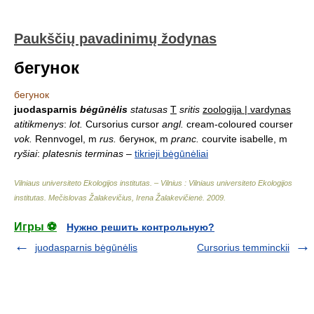
Paukščių pavadinimų žodynas
бегунок
бегунок
juodasparnis
bėgūnėlis
statusas
T
sritis
zoologija | vardynas
atitikmenys
:
lot.
Cursorius cursor
angl.
cream-coloured courser
vok.
Rennvogel, m
rus.
бегунок, m
pranc.
courvite isabelle, m
ryšiai
:
platesnis terminas
–
tikrieji bėgūnėliai
Vilniaus universiteto Ekologijos institutas. – Vilnius : Vilniaus universiteto Ekologijos
institutas
.
Mečislovas Žalakevičius, Irena Žalakevičienė
.
2009
.
Игры ⚽
Нужно решить контрольную?
juodasparnis bėgūnėlis
Cursorius temminckii