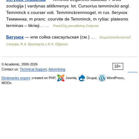
zoologija | vardynas atitikmenys: lot. Cursorius temminckii angl.
Temminck s courser vok. Temminckrennvogel, m rus. бегунок
Темминка, m pranc. courvite de Temminck, m ryšiai: platesnis
terminas – tikrieji… …
Paukščių pavadinimų žodynas
Бегунок
— или сойка саксаульская (см.) …
Энциклопедический
словарь Ф.А. Брокгауза и И.А. Ефрона
© Academic, 2000-2026
18+
Contact us:
Technical Support
,
Advertising
Dictionaries export
, created on PHP,
Joomla,
Drupal,
WordPress,
MODx.